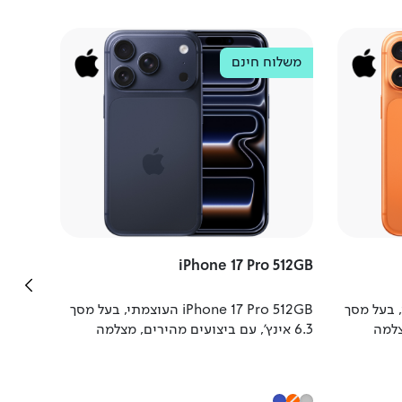
Apple
משלוח חינם
le
משלו
ro 1TB
iPhone 17 Pro 512GB
i העוצמתי, בעל מסך
iPhone 17 Pro 512GB העוצמתי, בעל מסך
מצלמה
6.3 אינץ', עם ביצועים מהירים, מצלמה
אינץ',
זקה,
ראשית 48 מגה פיקסל, סוללה חזקה,
48 מ
 ברשת
אפשרות טעינה מתקדמת ותמיכה ברשת
טעינה
הדור החמישי 5G.
החמישי G