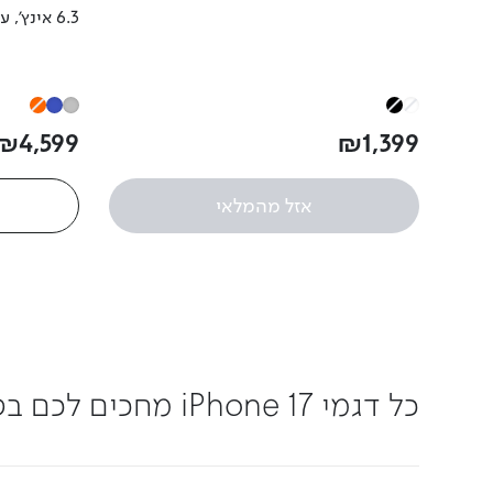
6.3 אינץ'
רא
אפשרות טע
הדור החמישי 
₪
4
,
599
₪
1
,
399
אזל מהמלאי
כל דגמי ⁦iPhone 17⁩ מחכים לכם בפרטנר