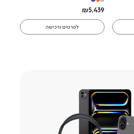
,
249
₪
5
,
439
לפרטים ורכישה