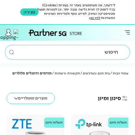
לידיעתך, אנו משתמשים באתר זה בעוגיות (Cookies)
בכדי לספק לך חווית גלישה טובה יותר, וכן למטרות תפעול,
סגירה
סטטיסטיקה ושיווק. למידע נוסף ולמדיניות הפרטיות
המעודכנת
לחץ כאן
.
STORE
חיפוש
עמוד הבית
/
בית חכם וגאדג'טים
/
תקשורת ורשתות
/
מודמים ודונגלים סלולרים
סינון ומיון
מוצרים פופולריים
TP Link
משלוח חינם
ZTE
משלוח חינם