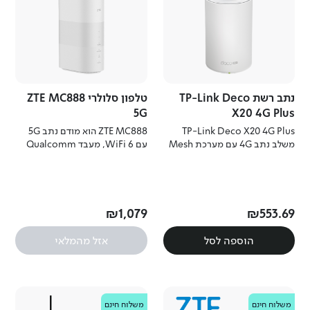
נתב רשת TP-Link Deco
טלפון סלולרי ZTE MC888
5G
X20 4G Plus
TP-Link Deco X20 4G Plus
ZTE MC888 הוא מודם נתב 5G
משלב נתב 4G עם מערכת Mesh
עם WiFi 6, מעבד Qualcomm
בתקן WiFi 6, לחיבור אינטרנט
מתקדם ותמיכה בעד עשרות
מהיר וגמיש עם כיסוי רחב וניהול
מכשירים לחיבור מהיר ויציב בבית.
חכם לכל הבית.
₪
1
,
079
₪
553
.
69
הוספה לסל
אזל מהמלאי
ZTE
משלוח חינם
Partner
משלוח חינם