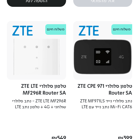
אזל מהמלאי
הוספה לסל
ZTE
משלוח חינם
ZTE
משלוח חינם
טלפון סלולרי ZTE CPE 971
טלפון סלולרי ZTE LTE
MF296R Router SA
Router SA
נתב סלולרי נייד ZTE MF971LS
ZTE LTE MF296R - נתב סלולרי
Mi-Fi CAT6 נתב נייד עם LTE
שולחני + 4G + טלפון נתב LTE
CAT6, WiFi כפול וסוללה מובנית
שולחני עם WiFi כפול, חיבורי
לשימוש בדרכים.
Ethernet ויכולת גיבוי חכמה.
₪
549
₪
399