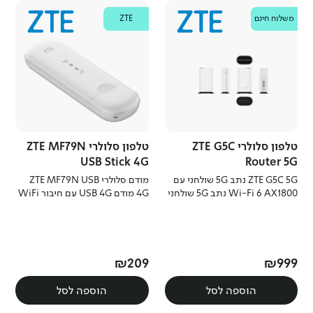
ZTE
משלוח חינם
ZTE
טלפון סלולרי ZTE G5C
טלפון סלולרי ZTE MF79N
USB Stick 4G
Router 5G
ZTE G5C 5G נתב 5G שולחני עם
מודם סלולרי ‏ZTE MF79N USB
Wi-Fi 6 AX1800 נתב 5G שולחני
4G מודם USB 4G עם חיבור WiFi
עם WiFi 6, מהירויות גבוהות
לעד 10 משתמשים וגלישה מהירה.
וחיבורים מרובים לבית או לעסק.
₪
209
₪
999
הוספה לסל
הוספה לסל