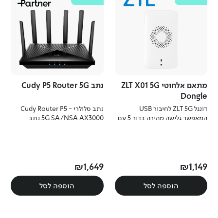
מתאם אלחוטי ZLT X01 5G
נתב Cudy P5 Router 5G
Dongle
דונגל ZLT 5G לחיבור USB
נתב סלולרי - Cudy Router P5
המאפשר גלישה מהירה בדור 5 עם
5G SA/NSA AX3000 נתב
ביצועים גבוהים וניידות מלאה.
סלולרי 5G עם WiFi 6, Dual SIM,
תמיכה ב-Mesh ומהירויות גבוהות
במיוחד.
₪
1
,
649
₪
1
,
149
הוספה לסל
הוספה לסל