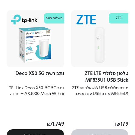
ZTE
TP Link
משלוח חינם
טלפון סלולרי ZTE LTE
נתב רשת Deco X50 5G
MF833U1 USB Stick
מודם סלולרי USB ללא אלחוטי ZTE
נתב TP-Link Deco X50-5G 5G
MF833U1 מודם USB עם תמיכה
AX3000 Mesh WiFi 6 – יחידה
ב-4G LTE, מהירויות גבוהות
אחת נתב 5G עם WiFi 6
ואפשרות הרחבת זיכרון.
וטכנולוגיית Mesh לכיסוי רחב
ומהיר.
₪
1
,
749
₪
179